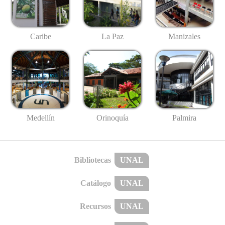
Caribe
La Paz
Manizales
Medellín
Palmira
Orinoquía
Bibliotecas
UNAL
Catálogo
UNAL
Recursos
UNAL