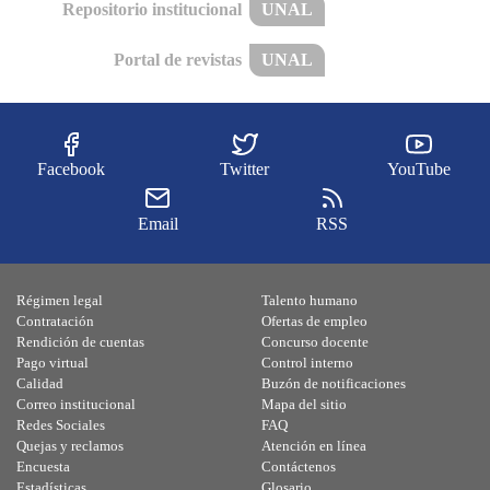
Repositorio institucional
UNAL
Portal de revistas
UNAL
Facebook
Twitter
YouTube
Email
RSS
Régimen legal
Talento humano
Contratación
Ofertas de empleo
Rendición de cuentas
Concurso docente
Pago virtual
Control interno
Calidad
Buzón de notificaciones
Correo institucional
Mapa del sitio
Redes Sociales
FAQ
Quejas y reclamos
Atención en línea
Encuesta
Contáctenos
Estadísticas
Glosario