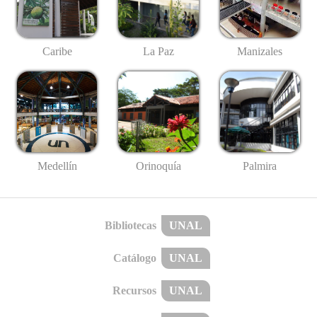
Caribe
La Paz
Manizales
Medellín
Palmira
Orinoquía
Bibliotecas
UNAL
Catálogo
UNAL
Recursos
UNAL