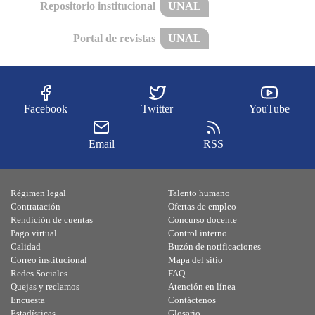
Repositorio institucional
UNAL
Portal de revistas
UNAL
Facebook
Twitter
YouTube
Email
RSS
Régimen legal
Talento humano
Contratación
Ofertas de empleo
Rendición de cuentas
Concurso docente
Pago virtual
Control interno
Calidad
Buzón de notificaciones
Correo institucional
Mapa del sitio
Redes Sociales
FAQ
Quejas y reclamos
Atención en línea
Encuesta
Contáctenos
Estadísticas
Glosario