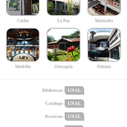
Caribe
La Paz
Manizales
Medellín
Palmira
Orinoquía
Bibliotecas
UNAL
Catálogo
UNAL
Recursos
UNAL