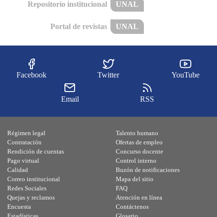
Repositorio institucional
UNAL
Portal de revistas
UNAL
Facebook
Twitter
YouTube
Email
RSS
Régimen legal
Talento humano
Contratación
Ofertas de empleo
Rendición de cuentas
Concurso docente
Pago virtual
Control interno
Calidad
Buzón de notificaciones
Correo institucional
Mapa del sitio
Redes Sociales
FAQ
Quejas y reclamos
Atención en línea
Encuesta
Contáctenos
Estadísticas
Glosario