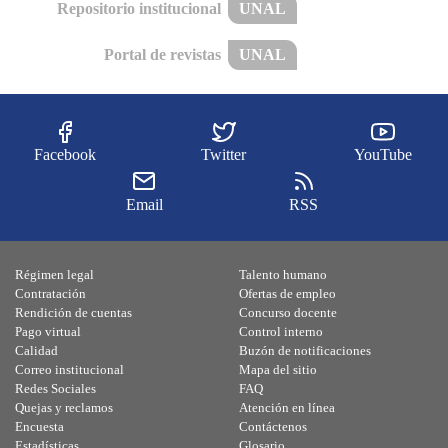
Repositorio institucional
UNAL
Portal de revistas
UNAL
Facebook
Twitter
YouTube
Email
RSS
Régimen legal
Talento humano
Contratación
Ofertas de empleo
Rendición de cuentas
Concurso docente
Pago virtual
Control interno
Calidad
Buzón de notificaciones
Correo institucional
Mapa del sitio
Redes Sociales
FAQ
Quejas y reclamos
Atención en línea
Encuesta
Contáctenos
Estadísticas
Glosario