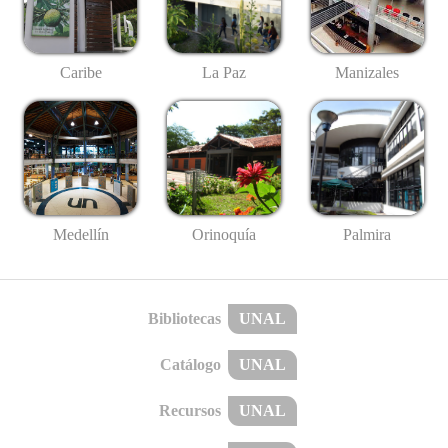
Caribe
La Paz
Manizales
Medellín
Palmira
Orinoquía
Bibliotecas
UNAL
Catálogo
UNAL
Recursos
UNAL