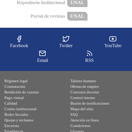
Repositorio institucional
UNAL
Portal de revistas
UNAL
Facebook
Twitter
YouTube
Email
RSS
Régimen legal
Talento humano
Contratación
Ofertas de empleo
Rendición de cuentas
Concurso docente
Pago virtual
Control interno
Calidad
Buzón de notificaciones
Correo institucional
Mapa del sitio
Redes Sociales
FAQ
Quejas y reclamos
Atención en línea
Encuesta
Contáctenos
Estadísticas
Glosario