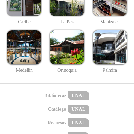
Caribe
La Paz
Manizales
Medellín
Palmira
Orinoquía
Bibliotecas
UNAL
Catálogo
UNAL
Recursos
UNAL