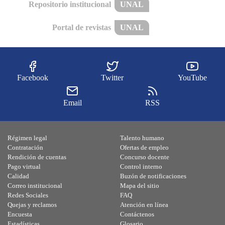
Repositorio institucional
UNAL
Portal de revistas
UNAL
Facebook
Twitter
YouTube
Email
RSS
Régimen legal
Talento humano
Contratación
Ofertas de empleo
Rendición de cuentas
Concurso docente
Pago virtual
Control interno
Calidad
Buzón de notificaciones
Correo institucional
Mapa del sitio
Redes Sociales
FAQ
Quejas y reclamos
Atención en línea
Encuesta
Contáctenos
Estadísticas
Glosario