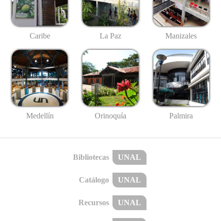
Caribe
La Paz
Manizales
Medellín
Palmira
Orinoquía
Bibliotecas
UNAL
Catálogo
UNAL
Recursos
UNAL