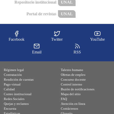
Repositorio institucional
UNAL
Portal de revistas
UNAL
Facebook
Twitter
YouTube
Email
RSS
Régimen legal
Talento humano
Contratación
Ofertas de empleo
Rendición de cuentas
Concurso docente
Pago virtual
Control interno
Calidad
Buzón de notificaciones
Correo institucional
Mapa del sitio
Redes Sociales
FAQ
Quejas y reclamos
Atención en línea
Encuesta
Contáctenos
Estadísticas
Glosario