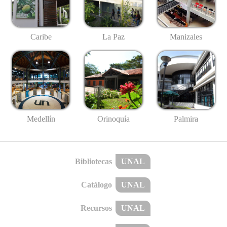
Caribe
La Paz
Manizales
Medellín
Palmira
Orinoquía
Bibliotecas
UNAL
Catálogo
UNAL
Recursos
UNAL