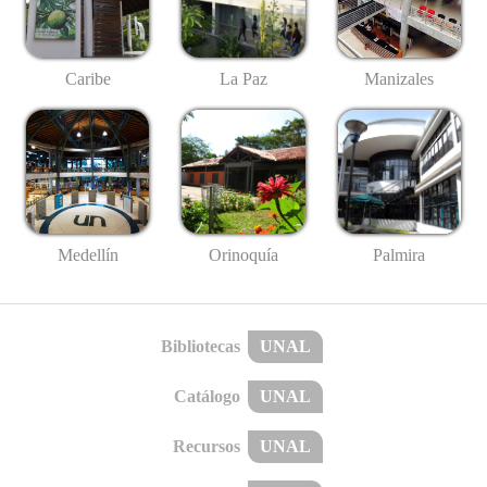
Caribe
La Paz
Manizales
Medellín
Palmira
Orinoquía
Bibliotecas
UNAL
Catálogo
UNAL
Recursos
UNAL