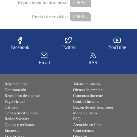
Repositorio institucional
UNAL
Portal de revistas
UNAL
Facebook
Twitter
YouTube
Email
RSS
Régimen legal
Talento humano
Contratación
Ofertas de empleo
Rendición de cuentas
Concurso docente
Pago virtual
Control interno
Calidad
Buzón de notificaciones
Correo institucional
Mapa del sitio
Redes Sociales
FAQ
Quejas y reclamos
Atención en línea
Encuesta
Contáctenos
Estadísticas
Glosario