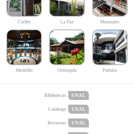
Caribe
La Paz
Manizales
Medellín
Palmira
Orinoquía
Bibliotecas
UNAL
Catálogo
UNAL
Recursos
UNAL