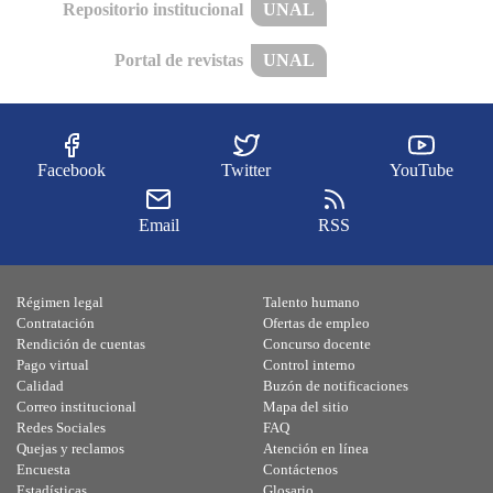
Repositorio institucional
UNAL
Portal de revistas
UNAL
Facebook
Twitter
YouTube
Email
RSS
Régimen legal
Talento humano
Contratación
Ofertas de empleo
Rendición de cuentas
Concurso docente
Pago virtual
Control interno
Calidad
Buzón de notificaciones
Correo institucional
Mapa del sitio
Redes Sociales
FAQ
Quejas y reclamos
Atención en línea
Encuesta
Contáctenos
Estadísticas
Glosario