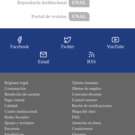
Repositorio institucional
UNAL
Portal de revistas
UNAL
Facebook
Twitter
YouTube
Email
RSS
Régimen legal
Talento humano
Contratación
Ofertas de empleo
Rendición de cuentas
Concurso docente
Pago virtual
Control interno
Calidad
Buzón de notificaciones
Correo institucional
Mapa del sitio
Redes Sociales
FAQ
Quejas y reclamos
Atención en línea
Encuesta
Contáctenos
Estadísticas
Glosario