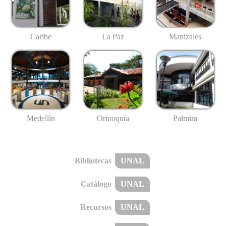
Caribe
La Paz
Manizales
Medellín
Palmira
Orinoquía
Bibliotecas
UNAL
Catálogo
UNAL
Recursos
UNAL