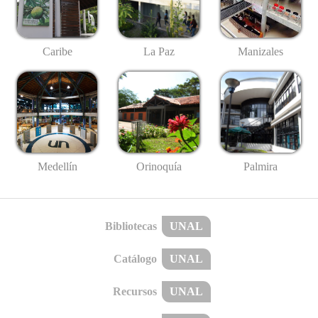
Caribe
La Paz
Manizales
Medellín
Palmira
Orinoquía
Bibliotecas
UNAL
Catálogo
UNAL
Recursos
UNAL