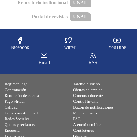
Repositorio institucional
UNAL
Portal de revistas
UNAL
Facebook
Twitter
YouTube
Email
RSS
Régimen legal
Talento humano
Contratación
Ofertas de empleo
Rendición de cuentas
Concurso docente
Pago virtual
Control interno
Calidad
Buzón de notificaciones
Correo institucional
Mapa del sitio
Redes Sociales
FAQ
Quejas y reclamos
Atención en línea
Encuesta
Contáctenos
Estadísticas
Glosario