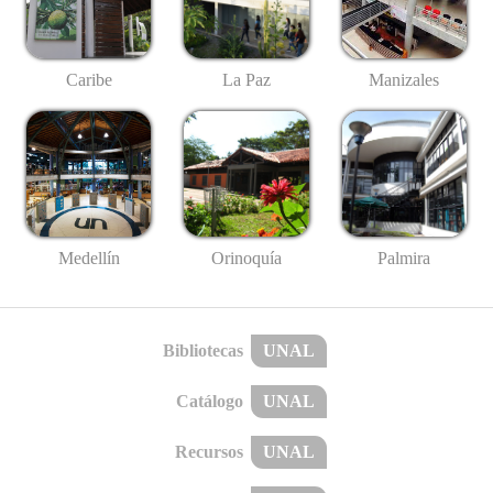
Caribe
La Paz
Manizales
Medellín
Palmira
Orinoquía
Bibliotecas
UNAL
Catálogo
UNAL
Recursos
UNAL