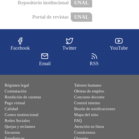
Repositorio institucional
UNAL
Portal de revistas
UNAL
Facebook
Twitter
YouTube
Email
RSS
Régimen legal
Talento humano
Contratación
Ofertas de empleo
Rendición de cuentas
Concurso docente
Pago virtual
Control interno
Calidad
Buzón de notificaciones
Correo institucional
Mapa del sitio
Redes Sociales
FAQ
Quejas y reclamos
Atención en línea
Encuesta
Contáctenos
Estadísticas
Glosario