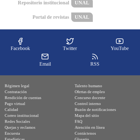
Repositorio institucional
UNAL
Portal de revistas
UNAL
Facebook
Twitter
YouTube
Email
RSS
Régimen legal
Talento humano
Contratación
Ofertas de empleo
Rendición de cuentas
Concurso docente
Pago virtual
Control interno
Calidad
Buzón de notificaciones
Correo institucional
Mapa del sitio
Redes Sociales
FAQ
Quejas y reclamos
Atención en línea
Encuesta
Contáctenos
Estadísticas
Glosario