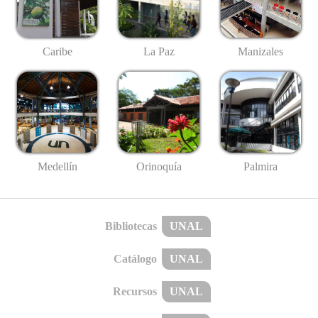
Caribe
La Paz
Manizales
Medellín
Palmira
Orinoquía
Bibliotecas
UNAL
Catálogo
UNAL
Recursos
UNAL