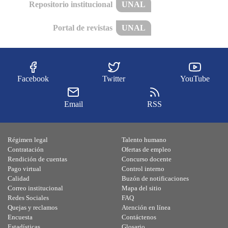
Repositorio institucional
UNAL
Portal de revistas
UNAL
Facebook
Twitter
YouTube
Email
RSS
Régimen legal
Talento humano
Contratación
Ofertas de empleo
Rendición de cuentas
Concurso docente
Pago virtual
Control interno
Calidad
Buzón de notificaciones
Correo institucional
Mapa del sitio
Redes Sociales
FAQ
Quejas y reclamos
Atención en línea
Encuesta
Contáctenos
Estadísticas
Glosario