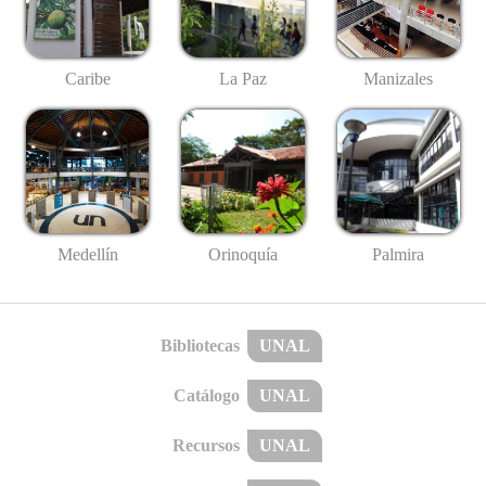
Caribe
La Paz
Manizales
Medellín
Palmira
Orinoquía
Bibliotecas
UNAL
Catálogo
UNAL
Recursos
UNAL