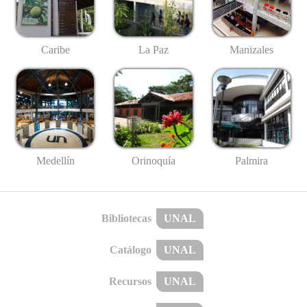
Caribe
La Paz
Manizales
Medellín
Palmira
Orinoquía
Bibliotecas
UNAL
Catálogo
UNAL
Recursos
UNAL