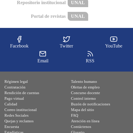
Repositorio institucional
UNAL
Portal de revistas
UNAL
Facebook
Twitter
YouTube
Email
RSS
Régimen legal
Talento humano
Contratación
Ofertas de empleo
Rendición de cuentas
Concurso docente
Pago virtual
Control interno
Calidad
Buzón de notificaciones
Correo institucional
Mapa del sitio
Redes Sociales
FAQ
Quejas y reclamos
Atención en línea
Encuesta
Contáctenos
Estadísticas
Glosario