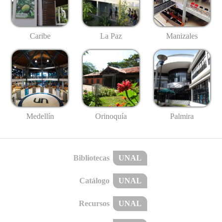
Caribe
La Paz
Manizales
Medellín
Palmira
Orinoquía
Bibliotecas
UNAL
Catálogo
UNAL
Recursos
UNAL