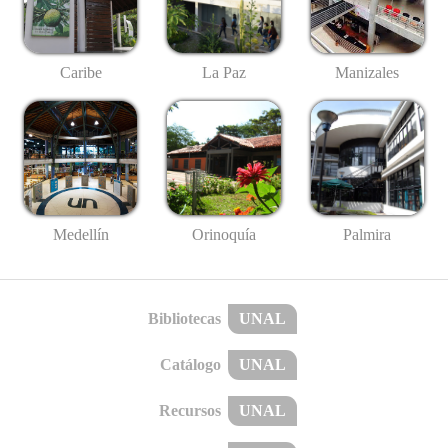
Caribe
La Paz
Manizales
Medellín
Palmira
Orinoquía
Bibliotecas
UNAL
Catálogo
UNAL
Recursos
UNAL