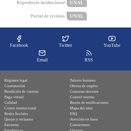
Repositorio institucional
UNAL
Portal de revistas
UNAL
Facebook
Twitter
YouTube
Email
RSS
Régimen legal
Talento humano
Contratación
Ofertas de empleo
Rendición de cuentas
Concurso docente
Pago virtual
Control interno
Calidad
Buzón de notificaciones
Correo institucional
Mapa del sitio
Redes Sociales
FAQ
Quejas y reclamos
Atención en línea
Encuesta
Contáctenos
Estadísticas
Glosario