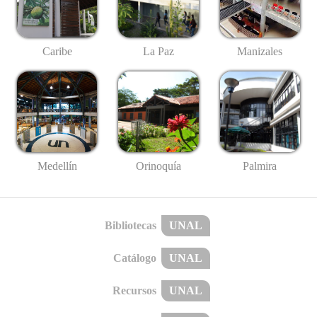
Caribe
La Paz
Manizales
Medellín
Palmira
Orinoquía
Bibliotecas
UNAL
Catálogo
UNAL
Recursos
UNAL