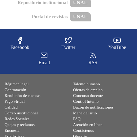
Repositorio institucional
UNAL
Portal de revistas
UNAL
Facebook
Twitter
YouTube
Email
RSS
Régimen legal
Talento humano
Contratación
Ofertas de empleo
Rendición de cuentas
Concurso docente
Pago virtual
Control interno
Calidad
Buzón de notificaciones
Correo institucional
Mapa del sitio
Redes Sociales
FAQ
Quejas y reclamos
Atención en línea
Encuesta
Contáctenos
Estadísticas
Glosario