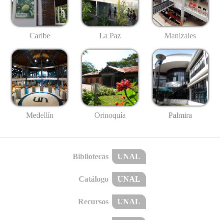
Caribe
La Paz
Manizales
Medellín
Palmira
Orinoquía
Bibliotecas
UNAL
Catálogo
UNAL
Recursos
UNAL