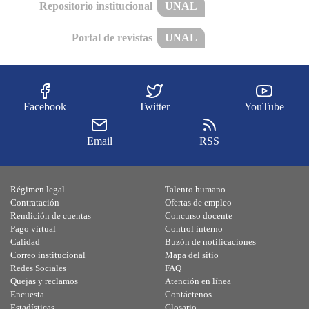
Repositorio institucional
UNAL
Portal de revistas
UNAL
Facebook
Twitter
YouTube
Email
RSS
Régimen legal
Talento humano
Contratación
Ofertas de empleo
Rendición de cuentas
Concurso docente
Pago virtual
Control interno
Calidad
Buzón de notificaciones
Correo institucional
Mapa del sitio
Redes Sociales
FAQ
Quejas y reclamos
Atención en línea
Encuesta
Contáctenos
Estadísticas
Glosario