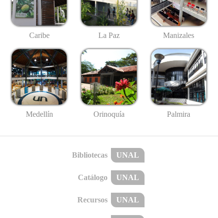
Caribe
La Paz
Manizales
Medellín
Palmira
Orinoquía
Bibliotecas
UNAL
Catálogo
UNAL
Recursos
UNAL