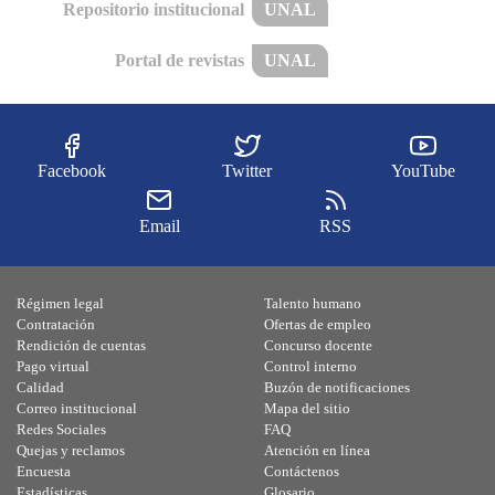
Repositorio institucional
UNAL
Portal de revistas
UNAL
Facebook
Twitter
YouTube
Email
RSS
Régimen legal
Talento humano
Contratación
Ofertas de empleo
Rendición de cuentas
Concurso docente
Pago virtual
Control interno
Calidad
Buzón de notificaciones
Correo institucional
Mapa del sitio
Redes Sociales
FAQ
Quejas y reclamos
Atención en línea
Encuesta
Contáctenos
Estadísticas
Glosario