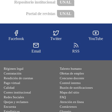
Repositorio institucional
UNAL
Portal de revistas
UNAL
Facebook
Twitter
YouTube
Email
RSS
Régimen legal
Talento humano
Contratación
Ofertas de empleo
Rendición de cuentas
Concurso docente
Pago virtual
Control interno
Calidad
Buzón de notificaciones
Correo institucional
Mapa del sitio
Redes Sociales
FAQ
Quejas y reclamos
Atención en línea
Encuesta
Contáctenos
Estadísticas
Glosario