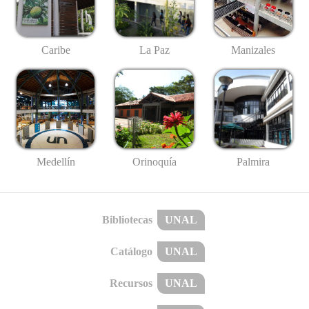
Caribe
La Paz
Manizales
Medellín
Palmira
Orinoquía
Bibliotecas
UNAL
Catálogo
UNAL
Recursos
UNAL