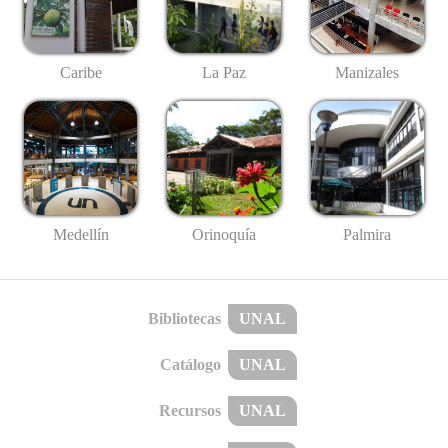
Caribe
La Paz
Manizales
Medellín
Palmira
Orinoquía
Bibliotecas
UNAL
Catálogo
UNAL
Recursos
UNAL