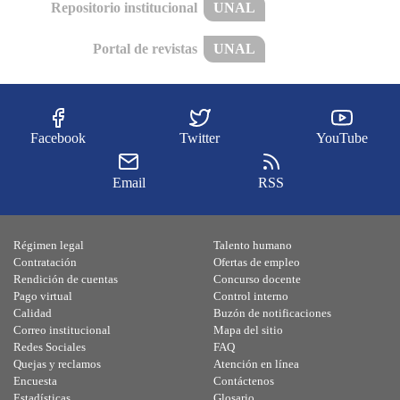
Repositorio institucional
UNAL
Portal de revistas
UNAL
Facebook
Twitter
YouTube
Email
RSS
Régimen legal
Talento humano
Contratación
Ofertas de empleo
Rendición de cuentas
Concurso docente
Pago virtual
Control interno
Calidad
Buzón de notificaciones
Correo institucional
Mapa del sitio
Redes Sociales
FAQ
Quejas y reclamos
Atención en línea
Encuesta
Contáctenos
Estadísticas
Glosario