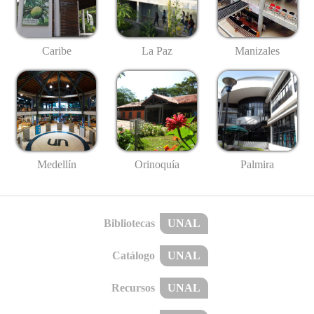
Caribe
La Paz
Manizales
Medellín
Palmira
Orinoquía
Bibliotecas
UNAL
Catálogo
UNAL
Recursos
UNAL