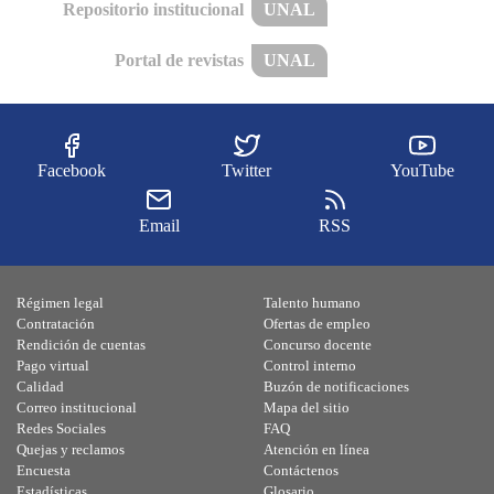
Repositorio institucional
UNAL
Portal de revistas
UNAL
Facebook
Twitter
YouTube
Email
RSS
Régimen legal
Talento humano
Contratación
Ofertas de empleo
Rendición de cuentas
Concurso docente
Pago virtual
Control interno
Calidad
Buzón de notificaciones
Correo institucional
Mapa del sitio
Redes Sociales
FAQ
Quejas y reclamos
Atención en línea
Encuesta
Contáctenos
Estadísticas
Glosario