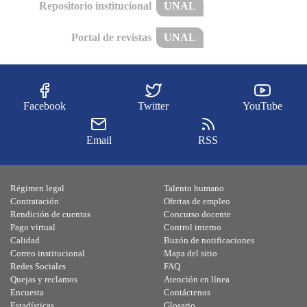
Repositorio institucional
UNAL
Portal de revistas
UNAL
Facebook
Twitter
YouTube
Email
RSS
Régimen legal
Talento humano
Contratación
Ofertas de empleo
Rendición de cuentas
Concurso docente
Pago virtual
Control interno
Calidad
Buzón de notificaciones
Correo institucional
Mapa del sitio
Redes Sociales
FAQ
Quejas y reclamos
Atención en línea
Encuesta
Contáctenos
Estadísticas
Glosario