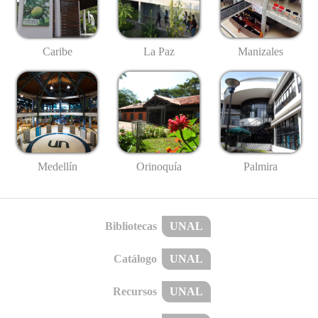
Caribe
La Paz
Manizales
Medellín
Palmira
Orinoquía
Bibliotecas
UNAL
Catálogo
UNAL
Recursos
UNAL