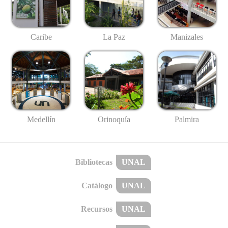
Caribe
La Paz
Manizales
Medellín
Palmira
Orinoquía
Bibliotecas
UNAL
Catálogo
UNAL
Recursos
UNAL