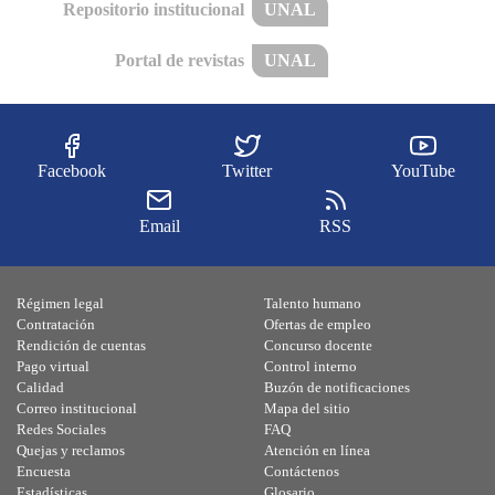
Repositorio institucional
UNAL
Portal de revistas
UNAL
Facebook
Twitter
YouTube
Email
RSS
Régimen legal
Talento humano
Contratación
Ofertas de empleo
Rendición de cuentas
Concurso docente
Pago virtual
Control interno
Calidad
Buzón de notificaciones
Correo institucional
Mapa del sitio
Redes Sociales
FAQ
Quejas y reclamos
Atención en línea
Encuesta
Contáctenos
Estadísticas
Glosario