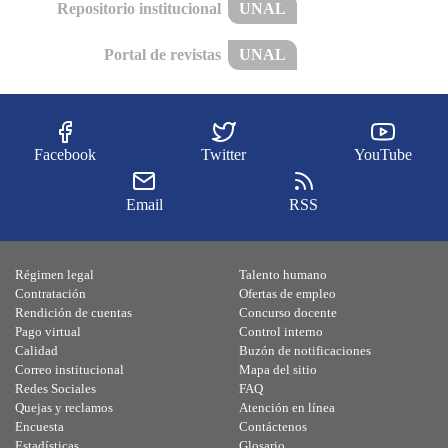
Repositorio institucional
UNAL
Portal de revistas
UNAL
Facebook
Twitter
YouTube
Email
RSS
Régimen legal
Talento humano
Contratación
Ofertas de empleo
Rendición de cuentas
Concurso docente
Pago virtual
Control interno
Calidad
Buzón de notificaciones
Correo institucional
Mapa del sitio
Redes Sociales
FAQ
Quejas y reclamos
Atención en línea
Encuesta
Contáctenos
Estadísticas
Glosario