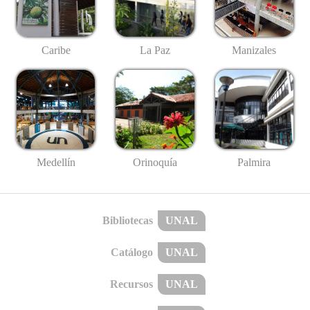
Caribe
La Paz
Manizales
Medellín
Palmira
Orinoquía
Bibliotecas
UNAL
Catálogo
UNAL
Recursos
UNAL