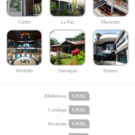
Caribe
La Paz
Manizales
Medellín
Palmira
Orinoquía
Bibliotecas
UNAL
Catálogo
UNAL
Recursos
UNAL