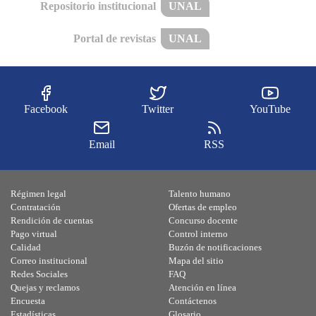
Repositorio institucional
UNAL
Portal de revistas
UNAL
Facebook
Twitter
YouTube
Email
RSS
Régimen legal
Talento humano
Contratación
Ofertas de empleo
Rendición de cuentas
Concurso docente
Pago virtual
Control interno
Calidad
Buzón de notificaciones
Correo institucional
Mapa del sitio
Redes Sociales
FAQ
Quejas y reclamos
Atención en línea
Encuesta
Contáctenos
Estadísticas
Glosario