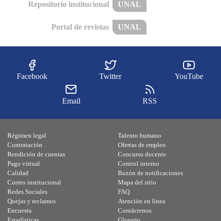
Repositorio institucional
UNAL
Portal de revistas
UNAL
Facebook
Twitter
YouTube
Email
RSS
Régimen legal
Talento humano
Contratación
Ofertas de empleo
Rendición de cuentas
Concurso docente
Pago virtual
Control interno
Calidad
Buzón de notificaciones
Correo institucional
Mapa del sitio
Redes Sociales
FAQ
Quejas y reclamos
Atención en línea
Encuesta
Contáctenos
Estadísticas
Glosario