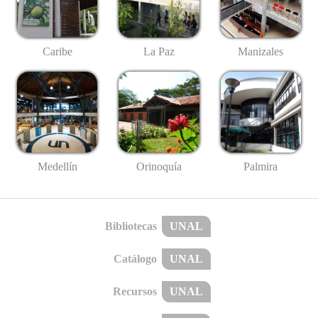
Caribe
La Paz
Manizales
Medellín
Palmira
Orinoquía
Bibliotecas
UNAL
Catálogo
UNAL
Recursos
UNAL