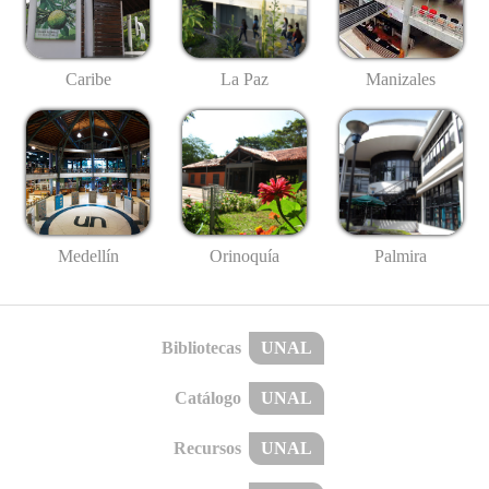
Caribe
La Paz
Manizales
Medellín
Palmira
Orinoquía
Bibliotecas
UNAL
Catálogo
UNAL
Recursos
UNAL