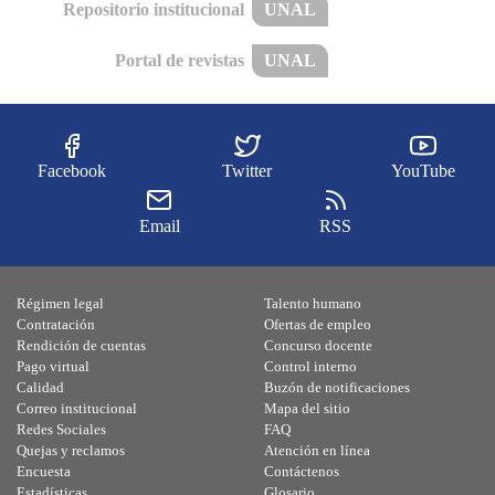
Repositorio institucional
UNAL
Portal de revistas
UNAL
Facebook
Twitter
YouTube
Email
RSS
Régimen legal
Talento humano
Contratación
Ofertas de empleo
Rendición de cuentas
Concurso docente
Pago virtual
Control interno
Calidad
Buzón de notificaciones
Correo institucional
Mapa del sitio
Redes Sociales
FAQ
Quejas y reclamos
Atención en línea
Encuesta
Contáctenos
Estadísticas
Glosario