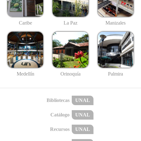
Caribe
La Paz
Manizales
Medellín
Palmira
Orinoquía
Bibliotecas
UNAL
Catálogo
UNAL
Recursos
UNAL