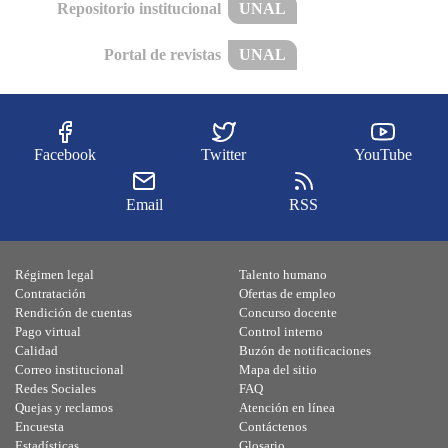
Repositorio institucional
UNAL
Portal de revistas
UNAL
Facebook
Twitter
YouTube
Email
RSS
Régimen legal
Talento humano
Contratación
Ofertas de empleo
Rendición de cuentas
Concurso docente
Pago virtual
Control interno
Calidad
Buzón de notificaciones
Correo institucional
Mapa del sitio
Redes Sociales
FAQ
Quejas y reclamos
Atención en línea
Encuesta
Contáctenos
Estadísticas
Glosario