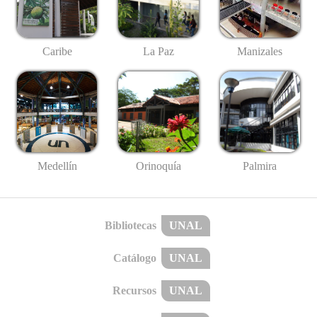
Caribe
La Paz
Manizales
Medellín
Palmira
Orinoquía
Bibliotecas
UNAL
Catálogo
UNAL
Recursos
UNAL