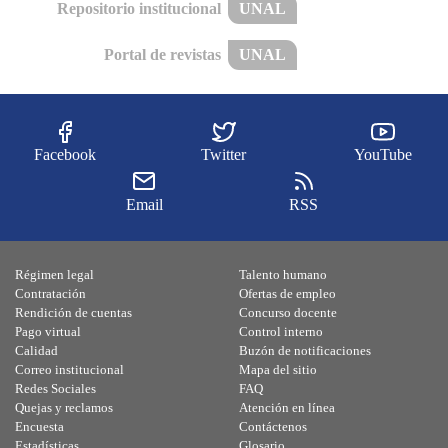
Repositorio institucional
UNAL
Portal de revistas
UNAL
Facebook
Twitter
YouTube
Email
RSS
Régimen legal
Talento humano
Contratación
Ofertas de empleo
Rendición de cuentas
Concurso docente
Pago virtual
Control interno
Calidad
Buzón de notificaciones
Correo institucional
Mapa del sitio
Redes Sociales
FAQ
Quejas y reclamos
Atención en línea
Encuesta
Contáctenos
Estadísticas
Glosario