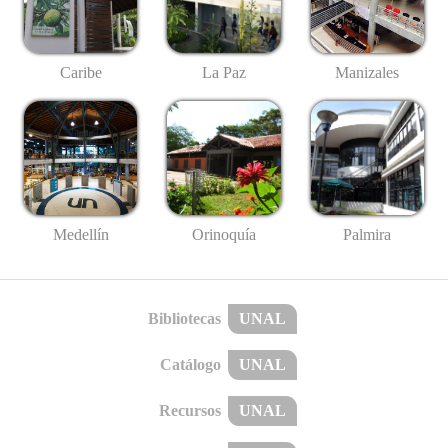
Caribe
La Paz
Manizales
Medellín
Palmira
Orinoquía
Bibliotecas
UNAL
Catálogo
UNAL
Recursos
UNAL