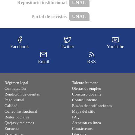
Repositorio institucional
UNAL
Portal de revistas
UNAL
Facebook
Twitter
YouTube
Email
RSS
Régimen legal
Talento humano
Contratación
Ofertas de empleo
Rendición de cuentas
Concurso docente
Pago virtual
Control interno
Calidad
Buzón de notificaciones
Correo institucional
Mapa del sitio
Redes Sociales
FAQ
Quejas y reclamos
Atención en línea
Encuesta
Contáctenos
Estadísticas
Glosario