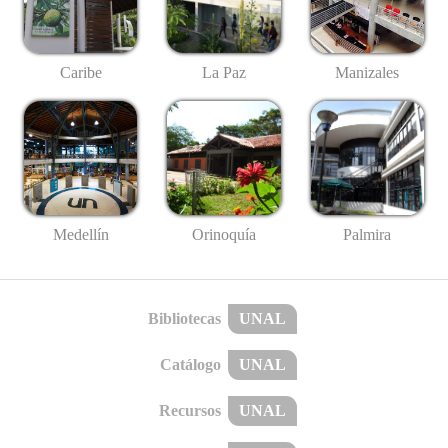
Caribe
La Paz
Manizales
Medellín
Palmira
Orinoquía
Bibliotecas
UNAL
Catálogo
UNAL
Recursos
UNAL