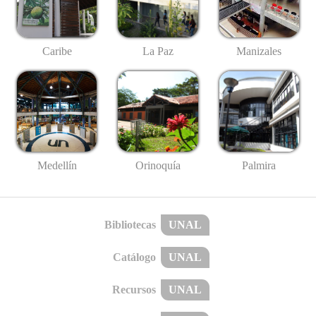
Caribe
La Paz
Manizales
Medellín
Palmira
Orinoquía
Bibliotecas
UNAL
Catálogo
UNAL
Recursos
UNAL