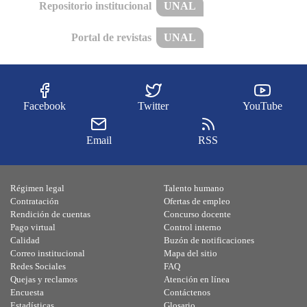
Repositorio institucional
UNAL
Portal de revistas
UNAL
Facebook
Twitter
YouTube
Email
RSS
Régimen legal
Talento humano
Contratación
Ofertas de empleo
Rendición de cuentas
Concurso docente
Pago virtual
Control interno
Calidad
Buzón de notificaciones
Correo institucional
Mapa del sitio
Redes Sociales
FAQ
Quejas y reclamos
Atención en línea
Encuesta
Contáctenos
Estadísticas
Glosario