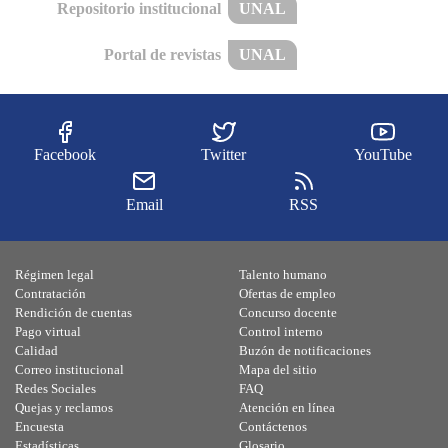
Repositorio institucional
UNAL
Portal de revistas
UNAL
Facebook
Twitter
YouTube
Email
RSS
Régimen legal
Talento humano
Contratación
Ofertas de empleo
Rendición de cuentas
Concurso docente
Pago virtual
Control interno
Calidad
Buzón de notificaciones
Correo institucional
Mapa del sitio
Redes Sociales
FAQ
Quejas y reclamos
Atención en línea
Encuesta
Contáctenos
Estadísticas
Glosario