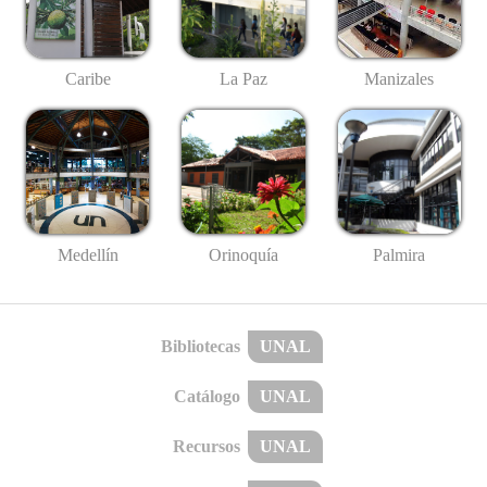
Caribe
La Paz
Manizales
Medellín
Palmira
Orinoquía
Bibliotecas
UNAL
Catálogo
UNAL
Recursos
UNAL