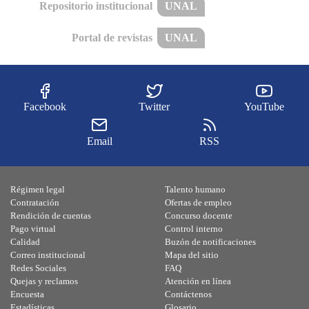
Repositorio institucional
UNAL
Portal de revistas
UNAL
Facebook
Twitter
YouTube
Email
RSS
Régimen legal
Talento humano
Contratación
Ofertas de empleo
Rendición de cuentas
Concurso docente
Pago virtual
Control interno
Calidad
Buzón de notificaciones
Correo institucional
Mapa del sitio
Redes Sociales
FAQ
Quejas y reclamos
Atención en línea
Encuesta
Contáctenos
Estadísticas
Glosario