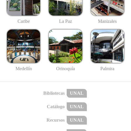
Caribe
La Paz
Manizales
Medellín
Palmira
Orinoquía
Bibliotecas
UNAL
Catálogo
UNAL
Recursos
UNAL