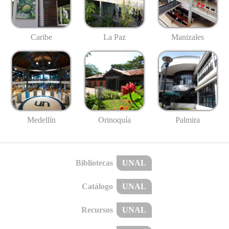
Caribe
La Paz
Manizales
Medellín
Palmira
Orinoquía
Bibliotecas
UNAL
Catálogo
UNAL
Recursos
UNAL