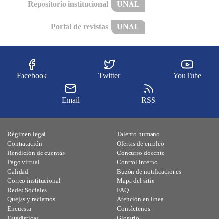
Repositorio institucional
UNAL
Portal de revistas
UNAL
Facebook
Twitter
YouTube
Email
RSS
Régimen legal
Talento humano
Contratación
Ofertas de empleo
Rendición de cuentas
Concurso docente
Pago virtual
Control interno
Calidad
Buzón de notificaciones
Correo institucional
Mapa del sitio
Redes Sociales
FAQ
Quejas y reclamos
Atención en línea
Encuesta
Contáctenos
Estadísticas
Glosario