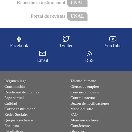
Repositorio institucional
UNAL
Portal de revistas
UNAL
Facebook
Twitter
YouTube
Email
RSS
Régimen legal
Talento humano
Contratación
Ofertas de empleo
Rendición de cuentas
Concurso docente
Pago virtual
Control interno
Calidad
Buzón de notificaciones
Correo institucional
Mapa del sitio
Redes Sociales
FAQ
Quejas y reclamos
Atención en línea
Encuesta
Contáctenos
Estadísticas
Glosario