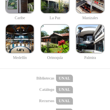
Caribe
La Paz
Manizales
Medellín
Palmira
Orinoquía
Bibliotecas
UNAL
Catálogo
UNAL
Recursos
UNAL