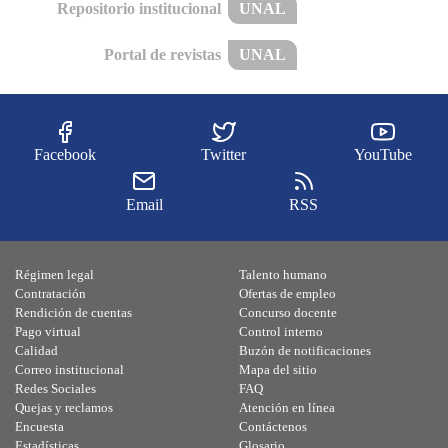
Repositorio institucional
UNAL
Portal de revistas
UNAL
Facebook
Twitter
YouTube
Email
RSS
Régimen legal
Talento humano
Contratación
Ofertas de empleo
Rendición de cuentas
Concurso docente
Pago virtual
Control interno
Calidad
Buzón de notificaciones
Correo institucional
Mapa del sitio
Redes Sociales
FAQ
Quejas y reclamos
Atención en línea
Encuesta
Contáctenos
Estadísticas
Glosario