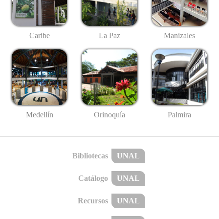
Caribe
La Paz
Manizales
Medellín
Palmira
Orinoquía
Bibliotecas
UNAL
Catálogo
UNAL
Recursos
UNAL