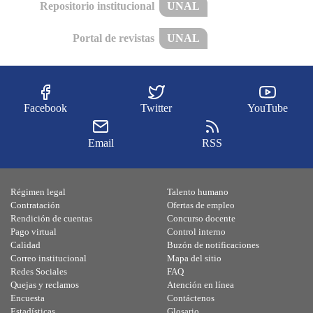
Repositorio institucional
UNAL
Portal de revistas
UNAL
Facebook
Twitter
YouTube
Email
RSS
Régimen legal
Talento humano
Contratación
Ofertas de empleo
Rendición de cuentas
Concurso docente
Pago virtual
Control interno
Calidad
Buzón de notificaciones
Correo institucional
Mapa del sitio
Redes Sociales
FAQ
Quejas y reclamos
Atención en línea
Encuesta
Contáctenos
Estadísticas
Glosario