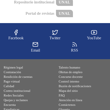
Repositorio institucional
UNAL
Portal de revistas
UNAL
Facebook
Twitter
YouTube
Email
RSS
Régimen legal
Talento humano
Contratación
Ofertas de empleo
Rendición de cuentas
Concurso docente
Pago virtual
Control interno
Calidad
Buzón de notificaciones
Correo institucional
Mapa del sitio
Redes Sociales
FAQ
Quejas y reclamos
Atención en línea
Encuesta
Contáctenos
Estadísticas
Glosario