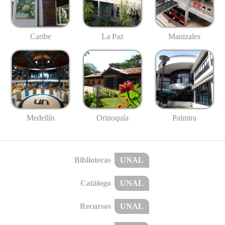
Caribe
La Paz
Manizales
Medellín
Palmira
Orinoquía
Bibliotecas
UNAL
Catálogo
UNAL
Recursos
UNAL