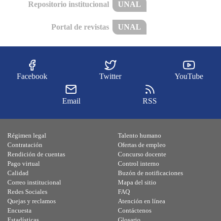
Repositorio institucional
UNAL
Portal de revistas
UNAL
Facebook
Twitter
YouTube
Email
RSS
Régimen legal
Talento humano
Contratación
Ofertas de empleo
Rendición de cuentas
Concurso docente
Pago virtual
Control interno
Calidad
Buzón de notificaciones
Correo institucional
Mapa del sitio
Redes Sociales
FAQ
Quejas y reclamos
Atención en línea
Encuesta
Contáctenos
Estadísticas
Glosario