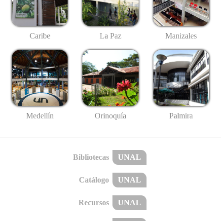
Caribe
La Paz
Manizales
Medellín
Palmira
Orinoquía
Bibliotecas
UNAL
Catálogo
UNAL
Recursos
UNAL