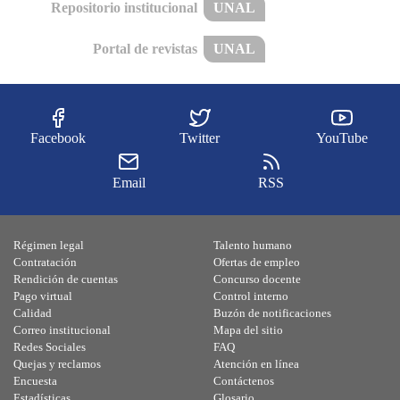
Repositorio institucional
UNAL
Portal de revistas
UNAL
Facebook
Twitter
YouTube
Email
RSS
Régimen legal
Talento humano
Contratación
Ofertas de empleo
Rendición de cuentas
Concurso docente
Pago virtual
Control interno
Calidad
Buzón de notificaciones
Correo institucional
Mapa del sitio
Redes Sociales
FAQ
Quejas y reclamos
Atención en línea
Encuesta
Contáctenos
Estadísticas
Glosario