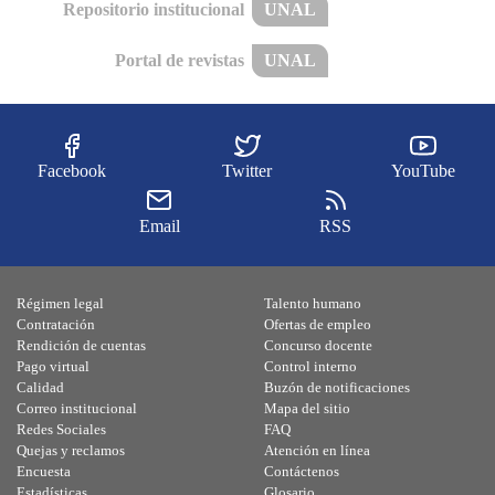
Repositorio institucional
UNAL
Portal de revistas
UNAL
Facebook
Twitter
YouTube
Email
RSS
Régimen legal
Talento humano
Contratación
Ofertas de empleo
Rendición de cuentas
Concurso docente
Pago virtual
Control interno
Calidad
Buzón de notificaciones
Correo institucional
Mapa del sitio
Redes Sociales
FAQ
Quejas y reclamos
Atención en línea
Encuesta
Contáctenos
Estadísticas
Glosario