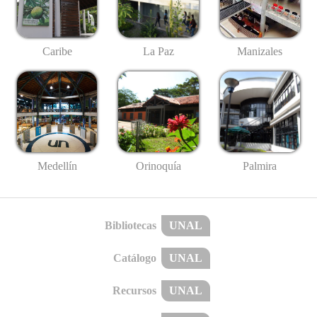
Caribe
La Paz
Manizales
Medellín
Palmira
Orinoquía
Bibliotecas
UNAL
Catálogo
UNAL
Recursos
UNAL