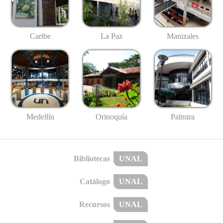
Caribe
La Paz
Manizales
Medellín
Palmira
Orinoquía
Bibliotecas
UNAL
Catálogo
UNAL
Recursos
UNAL