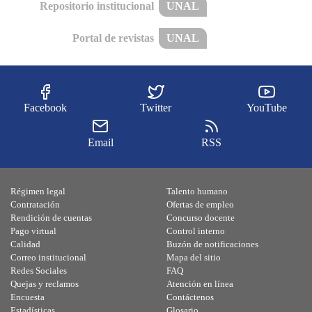
Repositorio institucional
UNAL
Portal de revistas
UNAL
Facebook
Twitter
YouTube
Email
RSS
Régimen legal
Talento humano
Contratación
Ofertas de empleo
Rendición de cuentas
Concurso docente
Pago virtual
Control interno
Calidad
Buzón de notificaciones
Correo institucional
Mapa del sitio
Redes Sociales
FAQ
Quejas y reclamos
Atención en línea
Encuesta
Contáctenos
Estadísticas
Glosario