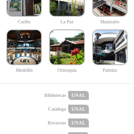
Caribe
La Paz
Manizales
Medellín
Palmira
Orinoquía
Bibliotecas
UNAL
Catálogo
UNAL
Recursos
UNAL