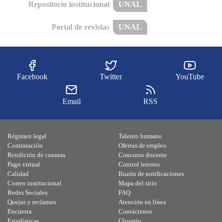
Repositorio institucional
UNAL
Portal de revistas
UNAL
Facebook
Twitter
YouTube
Email
RSS
Régimen legal
Talento humano
Contratación
Ofertas de empleo
Rendición de cuentas
Concurso docente
Pago virtual
Control interno
Calidad
Buzón de notificaciones
Correo institucional
Mapa del sitio
Redes Sociales
FAQ
Quejas y reclamos
Atención en línea
Encuesta
Contáctenos
Estadísticas
Glosario