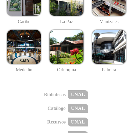
Caribe
La Paz
Manizales
Medellín
Palmira
Orinoquía
Bibliotecas
UNAL
Catálogo
UNAL
Recursos
UNAL