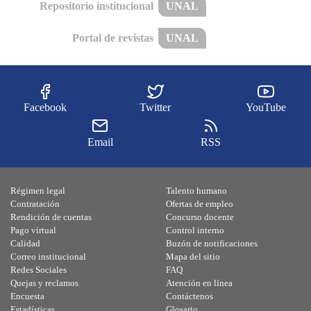
Repositorio institucional
UNAL
Portal de revistas
UNAL
Facebook
Twitter
YouTube
Email
RSS
Régimen legal
Talento humano
Contratación
Ofertas de empleo
Rendición de cuentas
Concurso docente
Pago virtual
Control interno
Calidad
Buzón de notificaciones
Correo institucional
Mapa del sitio
Redes Sociales
FAQ
Quejas y reclamos
Atención en línea
Encuesta
Contáctenos
Estadísticas
Glosario