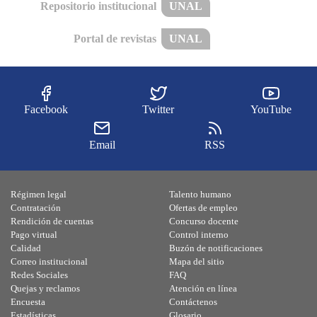
Repositorio institucional
UNAL
Portal de revistas
UNAL
Facebook
Twitter
YouTube
Email
RSS
Régimen legal
Talento humano
Contratación
Ofertas de empleo
Rendición de cuentas
Concurso docente
Pago virtual
Control interno
Calidad
Buzón de notificaciones
Correo institucional
Mapa del sitio
Redes Sociales
FAQ
Quejas y reclamos
Atención en línea
Encuesta
Contáctenos
Estadísticas
Glosario