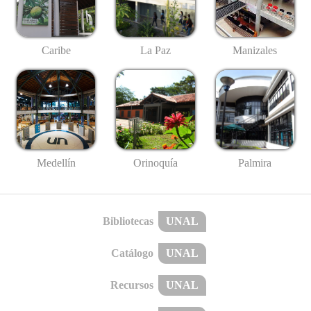
Caribe
La Paz
Manizales
Medellín
Palmira
Orinoquía
Bibliotecas
UNAL
Catálogo
UNAL
Recursos
UNAL