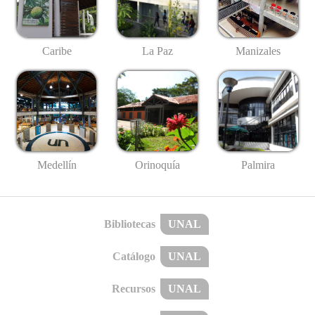
Caribe
La Paz
Manizales
Medellín
Palmira
Orinoquía
Bibliotecas
UNAL
Catálogo
UNAL
Recursos
UNAL