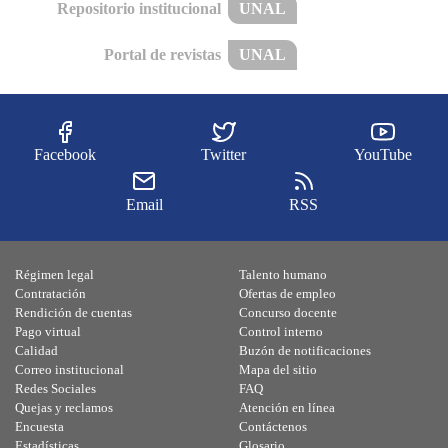
Repositorio institucional
UNAL
Portal de revistas
UNAL
Facebook
Twitter
YouTube
Email
RSS
Régimen legal
Talento humano
Contratación
Ofertas de empleo
Rendición de cuentas
Concurso docente
Pago virtual
Control interno
Calidad
Buzón de notificaciones
Correo institucional
Mapa del sitio
Redes Sociales
FAQ
Quejas y reclamos
Atención en línea
Encuesta
Contáctenos
Estadísticas
Glosario