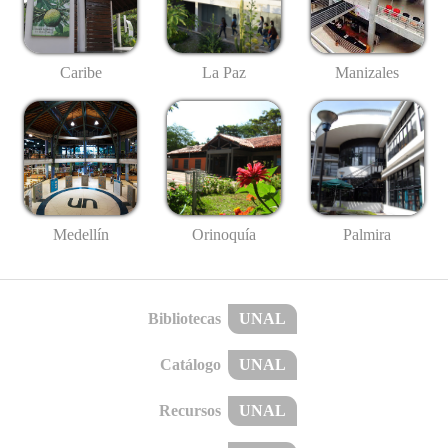
Caribe
La Paz
Manizales
Medellín
Palmira
Orinoquía
Bibliotecas
UNAL
Catálogo
UNAL
Recursos
UNAL