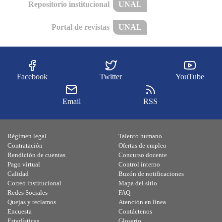
Repositorio institucional
UNAL
Portal de revistas
UNAL
Facebook
Twitter
YouTube
Email
RSS
Régimen legal
Talento humano
Contratación
Ofertas de empleo
Rendición de cuentas
Concurso docente
Pago virtual
Control interno
Calidad
Buzón de notificaciones
Correo institucional
Mapa del sitio
Redes Sociales
FAQ
Quejas y reclamos
Atención en línea
Encuesta
Contáctenos
Estadísticas
Glosario